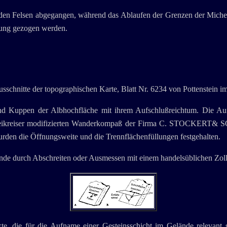
en Felsen abgegangen, während das Ablaufen der Grenzen der Michelf
kung gezogen werden.
usschnitte der topographischen Karte, Blatt Nr. 6234 von Pottenstein 
r und Kuppen der Albhochfläche mit ihrem Aufschlußreichtum. Die 
 Zweikreiser modifizierten Wanderkompaß der Firma C. STOCKERT& 
wurden die Öffnungsweite und die Trennflächenfüllungen festgehalten.
nde durch Abschreiten oder Ausmessen mit einem handelsüblichen Zoll
te, die für die Aufname einer Gesteinsschicht im Gelände relevant s