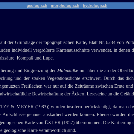
geologisch
|
morphologisch
|
hydrologisch
 auf der Grundlage der topographischen Karte, Blatt Nr. 6234 von Pot
rden individuell vergrößerte Kartenausschnitte verwendet, in denen di
Salzsäure, Kompaß und Lupe.
artierung und Eingrenzung der
Malmkalke
nur über die an der Oberflä
kung und der starken Vegetationsdichte erschwert. Durch das dicht
chgenutzten Freiflächen war nur auf die Zeiträume zwischen Ernte un
ndwirtschaftliche Bewirtschaftung der Äckern Lesesteine an die Geländ
M
ETZE &
EYER (1983)) wurden insofern berücksichtigt, da man dav
e Aufschlüsse genauer auskartiert werden können. Ebenso wurden d
E
r geologischen Karte von
XLER (1957) übernommen. Die Kartierung 
 geologische Karte verantwortlich sind.