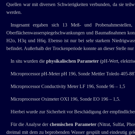
Quellen war mit diversen Schwierigkeiten verbunden, da sie teilw
werden.
Insgesamt ergaben sich 13 Meß- und Probenahmestellen, 
Oberflächenwasserspiegelschwankungen und Baumaßnahmen konnte 
H2o, H3q und H6q. Ebenso ist nur bei sehr starkem Niedrigwasse
befindet. Außerhalb der Trockenperiode konnte an dieser Stelle nu
In situ wurden die
physikalischen Parameter
(pH-Wert, elektris
Microprocessor pH-Meter pH 196, Sonde Mettler Toledo 405-8
Microprocessor Conductivity Meter LF 196, Sonde 96 – 1,5
Microprocessor Oximeter OXI 196, Sonde EO 196 – 1,5.
Hierbei wurde zur Sicherheit vor Beschädigung der empfindlic
Für die Analyse der
chemischen Parameter
(Nitrat, Sulfat, P
dreimal mit dem zu beprobenden Wasser gespült und eindeutig geken