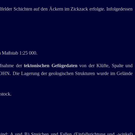
elder Schichten auf den Äckern im Zickzack erfolgte. Infolgedessen
im Maßstab 1:25 000.
Aufnahme der
tektonischen Gefügedaten
von der Klüfte, Spalte und
SOHN. Die Lagerung der geologischen Strukturen wurde im Gelände
stock.
ind: A und B) Streichen und Fallen (Einfallsrichtung und -winkel)