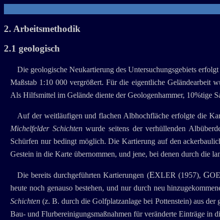
2. Arbeitsmethodik
2.1 geologisch
Die geologische Neukartierung des Untersuchungsgebiets erfolgt
Maßstab 1:10 000 vergrößert. Für die eigentliche Geländearbeit wu
Als Hilfsmittel im Gelände diente der Geologenhammer, 10%tige 
Auf der weitläufigen und flachen Albhochfläche erfolgte die K
Michelfelder
Schichten
wurde seitens der verhüllenden Albüberdec
Schürfen nur bedingt möglich. Die Kartierung auf den ackerbauli
Gestein in die Karte übernommen, und jene, bei denen durch die la
E
G
Die bereits durchgeführten Kartierungen (
XLER (1957),
O
heute noch genauso bestehen, und nur durch neu hinzugekommen
Schichten
(z. B. durch die Golfplatzanlage bei Pottenstein) aus de
Bau- und Flurbereinigungsmaßnahmen für veränderte Einträge in die