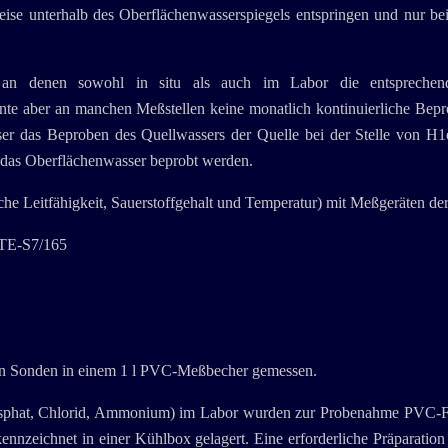
eise unterhalb des Oberflächenwasserspiegels entspringen und nur be
an denen sowohl in situ als auch im Labor die entsprechenden
aber an manchen Meßstellen keine monatlich kontinuierliche Bepro
r das Beproben des Quellwassers der Quelle bei der Stelle von H1o 
r das Oberflächenwasser beprobt werden.
che Leitfähigkeit, Sauerstoffgehalt und Temperatur) mit Meßgeräten 
8TE-S7/165
hen Sonden in einem 1 l PVC-Meßbecher gemessen.
hosphat, Chlorid, Ammonium) im Labor wurden zur Probenahme PVC-Fl
nzeichnet in einer Kühlbox gelagert. Eine erforderliche Präparation 